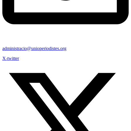
administracio@unioperiodistes.org
X-twitter