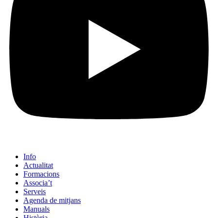
Info
Actualitat
Formacions
Associa’t
Serveis
Agenda de mitjans
Manuals
Història