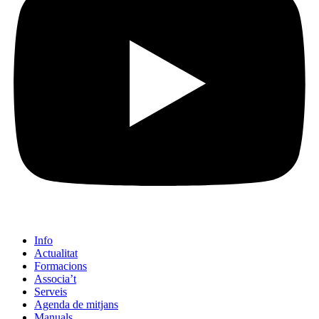
Info
Actualitat
Formacions
Associa’t
Serveis
Agenda de mitjans
Manuals