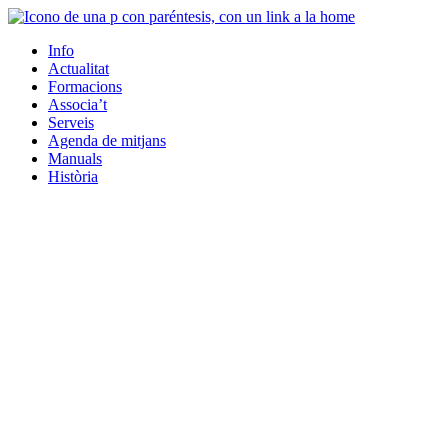
Info
Actualitat
Formacions
Associa’t
Serveis
Agenda de mitjans
Manuals
Història