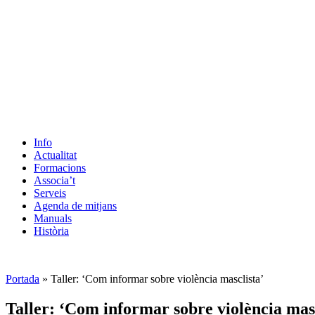
Info
Actualitat
Formacions
Associa’t
Serveis
Agenda de mitjans
Manuals
Història
ES
Portada
»
Taller: ‘Com informar sobre violència masclista’
Taller: ‘Com informar sobre violència masc