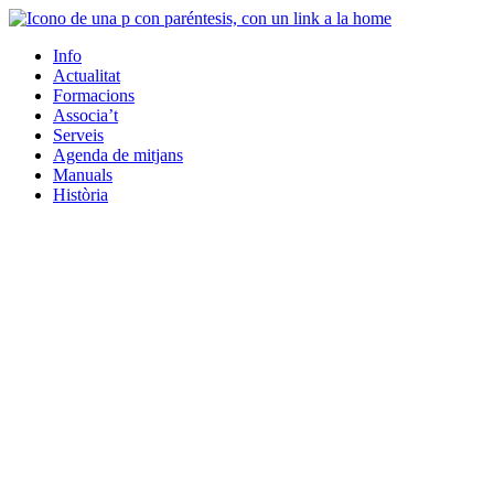
Info
Actualitat
Formacions
Associa’t
Serveis
Agenda de mitjans
Manuals
Història