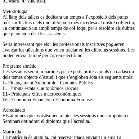
(C/Martí, 4. València).
Metodologia
Al llarg dels tallers es dedicarà un temps a l’exposició dels punts
més conflictius o els que ofereixen més incertesa al nostre col·lectiu,
i a continuació un ampli temps de col·loqui per a resoldre els dubtes
que plantegen els i les assistents.
Seria interessant que els i les professionals inscrits/es pogueren
avançar les qüestions que volen tractar en les diferents sessions. Les
podeu enviar també per correu electrònic.
Programa sintètic
Les sessions seran impartides per experts professionals en cadascun
dels temes objecte d’estudi i que s’engloben sota els següents títols:
I.- Finançament Autonòmic i Comptes Públics
II.- Tributs estatals, autonòmics i locals
III.- Principals xifres macroeconòmiques
IV.- Economia Financera i Economia Forense
Acreditació
Els alumnes que assistisquen a totes les sessions que componen el
Seminari obtindran el diploma que l’acredita.
Matrícula
La matrícula és gratuïta, cal reservar plaça enviant un email a