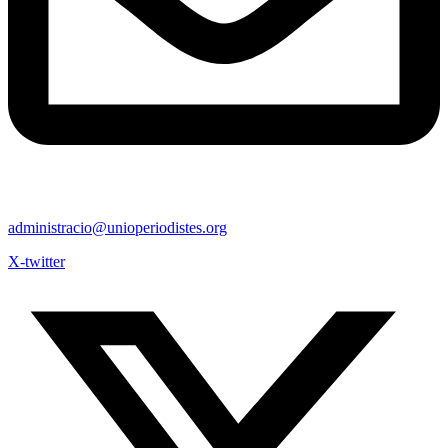
administracio@unioperiodistes.org
X-twitter