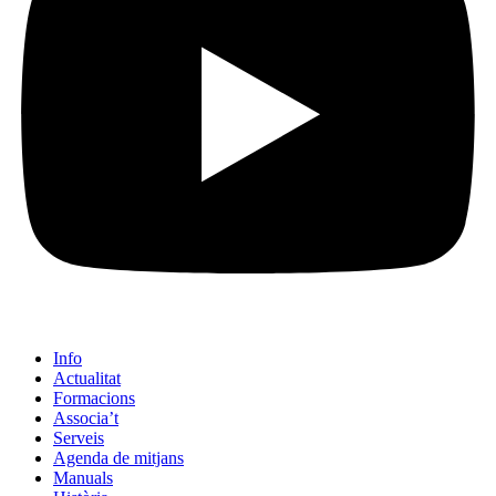
Info
Actualitat
Formacions
Associa’t
Serveis
Agenda de mitjans
Manuals