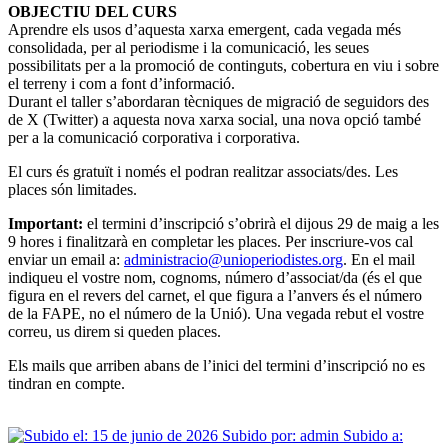
OBJECTIU DEL CURS
Aprendre els usos d’aquesta xarxa emergent, cada vegada més
consolidada, per al periodisme i la comunicació, les seues
possibilitats per a la promoció de continguts, cobertura en viu i sobre
el terreny i com a font d’informació.
Durant el taller s’abordaran tècniques de migració de seguidors des
de X (Twitter) a aquesta nova xarxa social, una nova opció també
per a la comunicació corporativa i corporativa.
El curs és gratuït i només el podran realitzar associats/des. Les
places són limitades.
Important:
el termini d’inscripció s’obrirà el dijous 29 de maig a les
9 hores i finalitzarà en completar les places. Per inscriure-vos cal
enviar un email a:
administracio@unioperiodistes.org
. En el mail
indiqueu el vostre nom, cognoms, número d’associat/da (és el que
figura en el revers del carnet, el que figura a l’anvers és el número
de la FAPE, no el número de la Unió). Una vegada rebut el vostre
correu, us direm si queden places.
Els mails que arriben abans de l’inici del termini d’inscripció no es
tindran en compte.