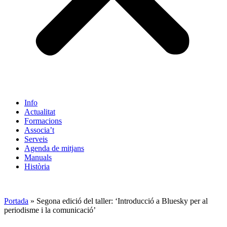
Info
Actualitat
Formacions
Associa’t
Serveis
Agenda de mitjans
Manuals
Història
ES
Portada
»
Segona edició del taller: ‘Introducció a Bluesky per al
periodisme i la comunicació’