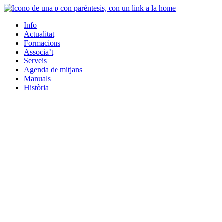
Info
Actualitat
Formacions
Associa’t
Serveis
Agenda de mitjans
Manuals
Història