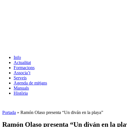
Info
Actualitat
Formacions
Associa’t
Serveis
Agenda de mitjans
Manuals
Història
ES
Portada
»
Ramón Olaso presenta “Un diván en la playa”
Ramón Olaso presenta “Un diván en la pla