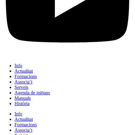
Info
Actualitat
Formacions
Associa’t
Serveis
Agenda de mitjans
Manuals
Història
Info
Actualitat
Formacions
Associa’t