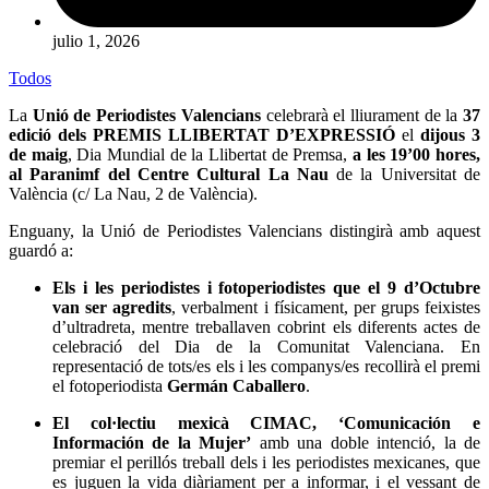
julio 1, 2026
Todos
La
Unió de Periodistes Valencians
celebrarà el lliurament de la
37
edició dels
PREMIS LLIBERTAT D’EXPRESSIÓ
el
dijous 3
de maig
, Dia Mundial de la Llibertat de Premsa,
a les 19’00 hores,
al Paranimf del Centre Cultural La Nau
de la Universitat de
València (c/ La Nau, 2 de València).
Enguany, la
Unió de Periodistes Valencians
distingirà amb aquest
guardó a:
Els i les periodistes i fotoperiodistes que el 9 d’Octubre
van ser agredits
, verbalment i físicament, per grups feixistes
d’ultradreta, mentre treballaven cobrint els diferents actes de
celebració del Dia de la Comunitat Valenciana. En
representació de tots/es els i les companys/es recollirà el premi
el fotoperiodista
Germán Caballero
.
El col·lectiu mexicà CIMAC, ‘Comunicación e
Información de la Mujer’
amb una doble intenció, la de
premiar el perillós treball dels i les periodistes mexicanes, que
es juguen la vida diàriament per a informar, i el vessant de