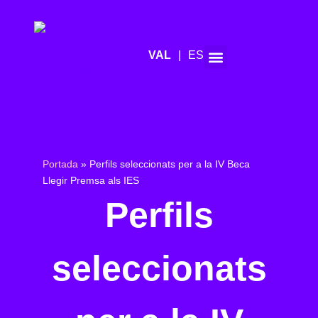
ES
Agenda de mitjans
Portada
»
Perfils seleccionats per a la IV Beca
Llegir Premsa als IES
Perfils
seleccionats