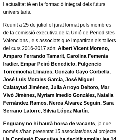
l’actualitat té en la formació integral dels futurs
universitaris.
Reunit a 25 de juliol el jurat format pels membres
de la comissió executiva de la
Unió de Periodistes
Valencians
, els associats que impartiran els tallers
del curs 2016-2017 són:
Albert Vicent Moreno,
Amparo Ferrando Tamarit, Carolina Femenia
Iradier, Empar Peiró Benedicto, Fulgencio
Torremocha Llinares, Gonzalo Gayo Corbella,
José Luis Morales García, José Miguel
Calatayud Jiménez, Julia Arroyo Deltoro, Mar
Vivó Jiménez, Myriam Imedio González, Natalia
Fernández Ramos, Nerea Álvarez Seguin, Sara
Serrano Latorre, Silvia López Martín.
Enguany no hi haurà borsa de vacants
, ja que
només s’han presentat 15 associats/des al projecte
i
la Comissió Executiva ha decidit ampliar les 14