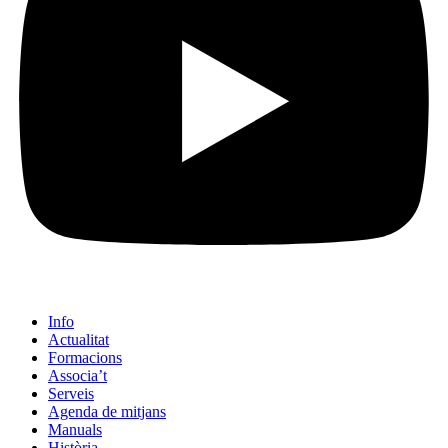
Info
Actualitat
Formacions
Associa’t
Serveis
Agenda de mitjans
Manuals
Història