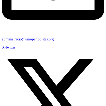
administracio@unioperiodistes.org
X-twitter