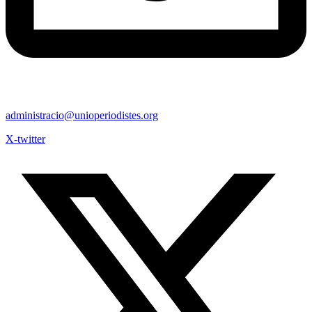
administracio@unioperiodistes.org
X-twitter