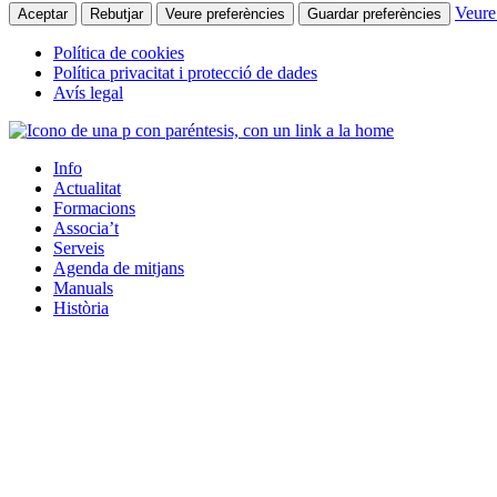
Veure
Aceptar
Rebutjar
Veure preferències
Guardar preferències
Política de cookies
Política privacitat i protecció de dades
Avís legal
Info
Actualitat
Formacions
Associa’t
Serveis
Agenda de mitjans
Manuals
Història