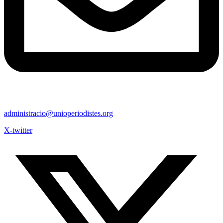
administracio@unioperiodistes.org
X-twitter