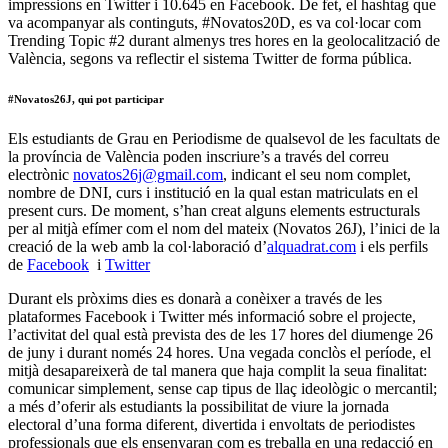
impressions en Twitter i 10.645 en Facebook. De fet, el hashtag que
va acompanyar als continguts, #Novatos20D, es va col·locar com
Trending Topic #2 durant almenys tres hores en la geolocalització de
València, segons va reflectir el sistema Twitter de forma pública.
#Novatos26J, qui pot participar
Els estudiants de Grau en Periodisme de qualsevol de les facultats de
la província de València poden inscriure’s a través del correu
electrònic
novatos26j@gmail.com
, indicant el seu nom complet,
nombre de DNI, curs i institució en la qual estan matriculats en el
present curs. De moment, s’han creat alguns elements estructurals
per al mitjà efímer com el nom del mateix (Novatos 26J), l’inici de la
creació de la web amb la col·laboració d’
alquadrat.com
i els perfils
de
Facebook
i
Twitter
Durant els pròxims dies es donarà a conèixer a través de les
plataformes Facebook i Twitter més informació sobre el projecte,
l’activitat del qual està prevista des de les 17 hores del diumenge 26
de juny i durant només 24 hores. Una vegada conclòs el període, el
mitjà desapareixerà de tal manera que haja complit la seua finalitat:
comunicar simplement, sense cap tipus de llaç ideològic o mercantil;
a més d’oferir als estudiants la possibilitat de viure la jornada
electoral d’una forma diferent, divertida i envoltats de periodistes
professionals que els ensenyaran com es treballa en una redacció en