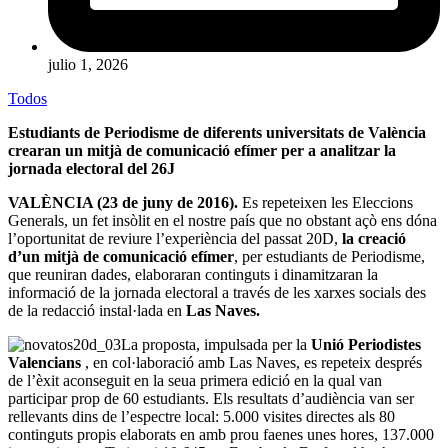
julio 1, 2026
Todos
Estudiants de Periodisme de diferents universitats de València
crearan un mitjà de comunicació efímer per a analitzar la
jornada electoral del 26J
VALÈNCIA (23 de juny de 2016).
Es repeteixen les Eleccions
Generals, un fet insòlit en el nostre país que no obstant açò ens dóna
l’oportunitat de reviure l’experiència del passat 20D,
la creació
d’un mitjà de comunicació efímer
, per estudiants de Periodisme,
que reuniran dades, elaboraran continguts i dinamitzaran la
informació de la jornada electoral a través de les xarxes socials des
de la redacció instal·lada en
Las Naves.
La proposta, impulsada per la
Unió Periodistes
Valencians
, en col·laboració amb Las Naves, es repeteix després
de l’èxit aconseguit en la seua primera edició en la qual van
participar prop de 60 estudiants. Els resultats d’audiència van ser
rellevants dins de l’espectre local: 5.000 visites directes als 80
continguts propis elaborats en amb prou faenes unes hores, 137.000