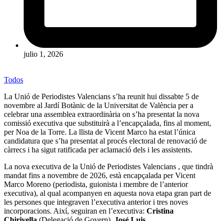
julio 1, 2026
Todos
La
Unió de Periodistes Valencians
s’ha reunit hui dissabte 5 de
novembre al Jardí Botànic de la Universitat de València per a
celebrar una assemblea extraordinària on s’ha presentat la nova
comissió executiva que substituirà a l’encapçalada, fins al moment,
per Noa de la Torre. La llista de Vicent Marco ha estat l’única
candidatura que s’ha presentat al procés electoral de renovació de
càrrecs i ha sigut ratificada per aclamació dels i les assistents.
La nova executiva de la
Unió de Periodistes Valencians
, que tindrà
mandat fins a novembre de 2026, està encapçalada per Vicent
Marco Moreno (periodista, guionista i membre de l’anterior
executiva), al qual acompanyen en aquesta nova etapa gran part de
les persones que integraven l’executiva anterior i tres noves
incorporacions. Així, seguiran en l’executiva:
Cristina
Chirivella
(Delegació de Govern),
José Luis