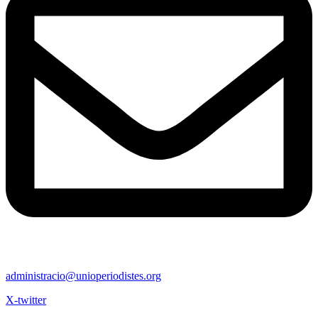
administracio@unioperiodistes.org
X-twitter