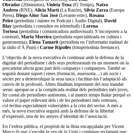
Obrador
(20minutos),
Violeta Tena
(El Temps),
Natxo
Andreu
(RNE),
Alicia Martí
(La Razón),
Silvia Zarza
(Europa
Press),
Diego Aitor San José
(Levante-emv),
Rosana
Peiró
(periodista i màster en Podcast i Àudio Digital),
David
Blay
(periodista i consultor en teletreball) i
Lorena
Tortosa
(periodista i comunicadora audiovisual). S’incorporen a la
comissió,
Marta Moreira
(periodista especialitzada en cultura i
gastronomia),
Elena Tamarit
(periodista en l’informatiu matinal de
la ràdio d’À Punt) i
Carme Ripollés
(fotoperiodista freelance).
L’objectiu de la nova executiva és continuar amb la defensa de la
dignitat del periodisme i dels seus professionals en un moment on la
precarietat afecta gran part dels companys i companyes. També se
seguirà donant suport i eines (formació, assessoria…) als socis i
sòcies per a desenvolupar la seua tasca i facilitar-los l’adaptació als
canvis de la professió. Altres finalitats importants del nou mandat
seran: apropar-se a la complicada realitat dels periodistes més joves,
fer costat als periodistes autònoms, i al mateix temps lluitar perquè es
valore el paper rellevant dels i de les periodistes més veterans,
col·lectius especialment vulnerables a la crisi del sector. A més a
més, la nova executiva seguirà amb la defensa de la llibertat
d’expressió, una de les senyes d’identitat de l’associació.
En l’esfera pública, el propòsit de la llista encapçalada per Vicent
Marco és que s’escolte la veu de la Unió i continuar reclamant que