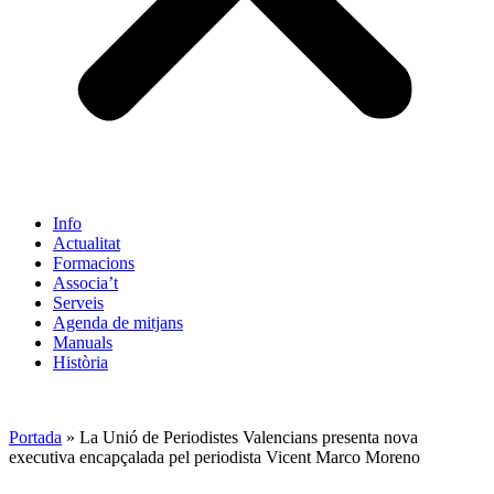
Info
Actualitat
Formacions
Associa’t
Serveis
Agenda de mitjans
Manuals
Història
ES
Portada
»
La
Unió de Periodistes Valencians
presenta nova
executiva encapçalada pel periodista Vicent Marco Moreno