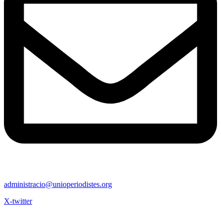
administracio@unioperiodistes.org
X-twitter