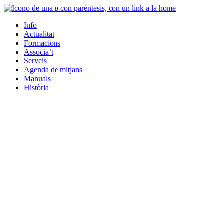
Info
Actualitat
Formacions
Associa’t
Serveis
Agenda de mitjans
Manuals
Història