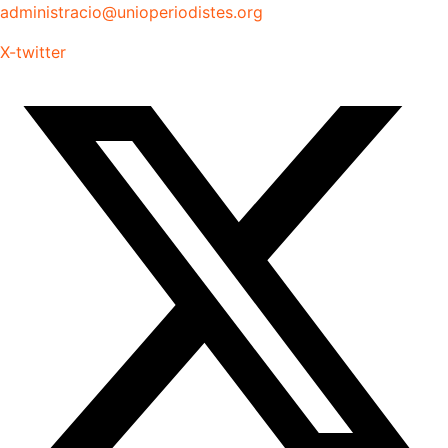
administracio@unioperiodistes.org
X-twitter