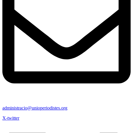
administracio@unioperiodistes.org
X-twitter