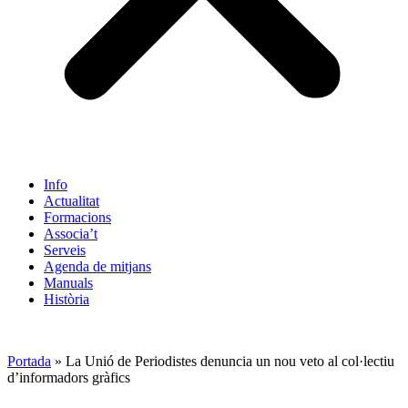
Info
Actualitat
Formacions
Associa’t
Serveis
Agenda de mitjans
Manuals
Història
ES
Portada
»
La Unió de Periodistes denuncia un nou veto al col·lectiu
d’informadors gràfics