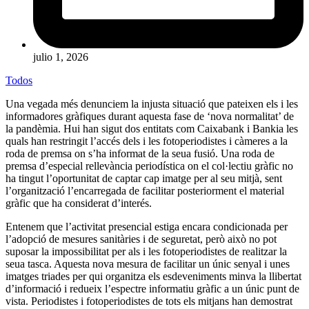
julio 1, 2026
Todos
Una vegada més denunciem la injusta situació que pateixen els i les
informadores gràfiques durant aquesta fase de ‘nova normalitat’ de
la pandèmia. Hui han sigut dos entitats com Caixabank i Bankia les
quals han restringit l’accés dels i les fotoperiodistes i càmeres a la
roda de premsa on s’ha informat de la seua fusió. Una roda de
premsa d’especial rellevància periodística on el col·lectiu gràfic no
ha tingut l’oportunitat de captar cap imatge per al seu mitjà, sent
l’organització l’encarregada de facilitar posteriorment el material
gràfic que ha considerat d’interés.
Entenem que l’activitat presencial estiga encara condicionada per
l’adopció de mesures sanitàries i de seguretat, però això no pot
suposar la impossibilitat per als i les fotoperiodistes de realitzar la
seua tasca. Aquesta nova mesura de facilitar un únic senyal i unes
imatges triades per qui organitza els esdeveniments minva la llibertat
d’informació i redueix l’espectre informatiu gràfic a un únic punt de
vista. Periodistes i fotoperiodistes de tots els mitjans han demostrat