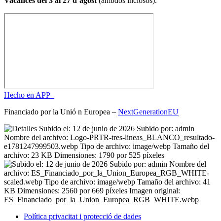
Vacances del 3 al 27 d’agost
(ambdós inclosos).
Hecho en APP_
Financiado por la
Unió
n Europea –
NextGenerationEU
Política privacitat i protecció de dades