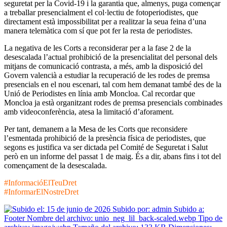
seguretat per la Covid-19 i la garantia que, almenys, puga començar
a treballar presencialment el col·lectiu de fotoperiodistes, que
directament està impossibilitat per a realitzar la seua feina d’una
manera telemàtica com sí que pot fer la resta de periodistes.
La negativa de les Corts a reconsiderar per a la fase 2 de la
desescalada l’actual prohibició de la presencialitat del personal dels
mitjans de comunicació contrasta, a més, amb la disposició del
Govern valencià a estudiar la recuperació de les rodes de premsa
presencials en el nou escenari, tal com hem demanat també des de la
Unió de Periodistes en línia amb Moncloa. Cal recordar que
Moncloa ja està organitzant rodes de premsa presencials combinades
amb videoconferència, atesa la limitació d’aforament.
Per tant, demanem a la Mesa de les Corts que reconsidere
l’esmentada prohibició de la presència física de periodistes, que
segons es justifica va ser dictada pel Comité de Seguretat i Salut
però en un informe del passat 1 de maig. És a dir, abans fins i tot del
començament de la desescalada.
#InformacióElTeuDret
#InformarElNostreDret