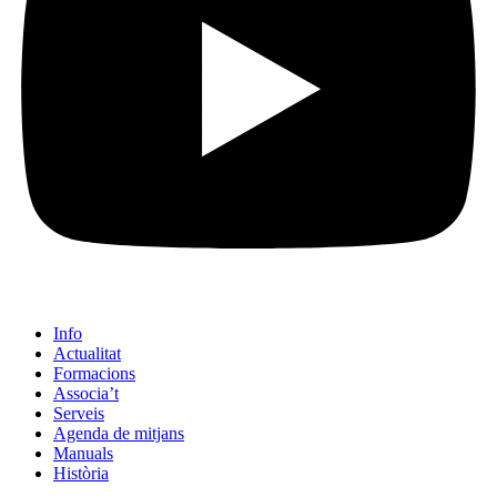
Info
Actualitat
Formacions
Associa’t
Serveis
Agenda de mitjans
Manuals
Història