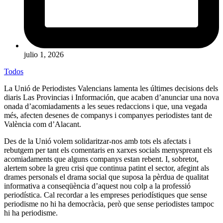
julio 1, 2026
Todos
La
Unió de Periodistes Valencians
lamenta les últimes decisions dels
diaris Las Provincias i Información, que acaben d’anunciar una nova
onada d’acomiadaments a les seues redaccions i que, una vegada
més, afecten desenes de companys i companyes periodistes tant de
València com d’Alacant.
Des de la Unió volem solidaritzar-nos amb tots els afectats i
rebutgem per tant els comentaris en xarxes socials menyspreant els
acomiadaments que alguns companys estan rebent. I, sobretot,
alertem sobre la greu crisi que continua patint el sector, afegint als
drames personals el drama social que suposa la pèrdua de qualitat
informativa a conseqüència d’aquest nou colp a la professió
periodística. Cal recordar a les empreses periodístiques que sense
periodisme no hi ha democràcia, però que sense periodistes tampoc
hi ha periodisme.