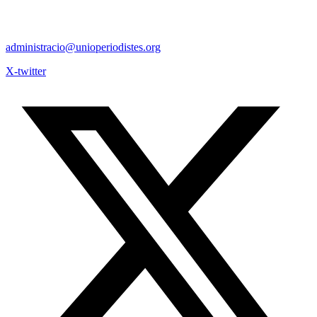
administracio@unioperiodistes.org
X-twitter