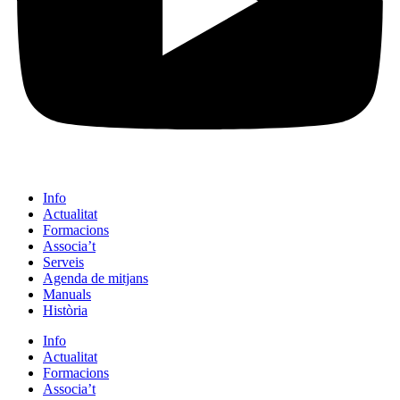
Info
Actualitat
Formacions
Associa’t
Serveis
Agenda de mitjans
Manuals
Història
Info
Actualitat
Formacions
Associa’t