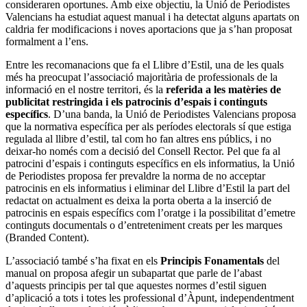
consideraren oportunes. Amb eixe objectiu, la
Unió de Periodistes
Valencians
ha estudiat aquest manual i ha detectat alguns apartats on
caldria fer modificacions i noves aportacions que ja s’han proposat
formalment a l’ens.
Entre les recomanacions que fa el Llibre d’Estil, una de les quals
més ha preocupat l’associació majoritària de professionals de la
informació en el nostre territori, és la
referida a les matèries de
publicitat restringida i els patrocinis d’espais i continguts
específics
. D’una banda, la
Unió de Periodistes Valencians
proposa
que la normativa específica per als períodes electorals sí que estiga
regulada al llibre d’estil, tal com ho fan altres ens públics, i no
deixar-ho només com a decisió del Consell Rector. Pel que fa al
patrocini d’espais i continguts específics en els informatius, la Unió
de Periodistes proposa fer prevaldre la norma de no acceptar
patrocinis en els informatius i eliminar del Llibre d’Estil la part del
redactat on actualment es deixa la porta oberta a la inserció de
patrocinis en espais específics com l’oratge i la possibilitat d’emetre
continguts documentals o d’entreteniment creats per les marques
(Branded Content).
L’associació també s’ha fixat en els
Principis Fonamentals
del
manual on proposa afegir un subapartat que parle de l’abast
d’aquests principis per tal que aquestes normes d’estil siguen
d’aplicació a tots i totes les professional d’Àpunt, independentment