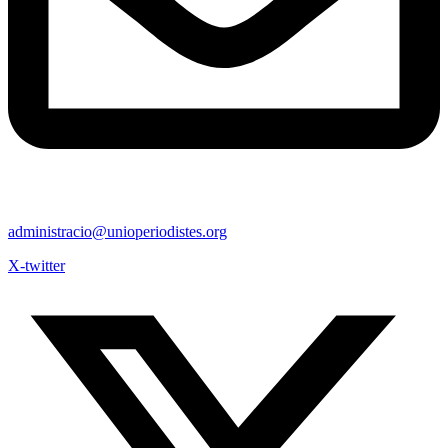
administracio@unioperiodistes.org
X-twitter