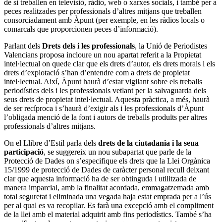
de si treballen en televisió, ràdio, web o xarxes socials, i també per a
peces realitzades per professionals d’altres mitjans que treballen
consorciadament amb Àpunt (per exemple, en les ràdios locals o
comarcals que proporcionen peces d’informació).
Parlant dels
Drets dels i les professionals
, la
Unió de Periodistes
Valencians
proposa incloure un nou apartat referit a la Propietat
intel·lectual on quede clar que els drets d’autor, els drets morals i els
drets d’explotació s’han d’entendre com a drets de propietat
intel·lectual. Així, Àpunt haurà d’estar vigilant sobre els treballs
periodístics dels i les professionals vetlant per la salvaguarda dels
seus drets de propietat intel·lectual. Aquesta pràctica, a més, haurà
de ser recíproca i s’haurà d’exigir als i les professionals d’Àpunt
l’obligada menció de la font i autors de treballs produïts per altres
professionals d’altres mitjans.
On el Llibre d’Estil parla dels
drets de la ciutadania i la seua
participació
, se suggereix un nou subapartat que parle de la
Protecció de Dades on s’especifique els drets que la Llei Orgànica
15/1999 de protecció de Dades de caràcter personal recull deixant
clar que aquesta informació ha de ser obtinguda i utilitzada de
manera imparcial, amb la finalitat acordada, emmagatzemada amb
total seguretat i eliminada una vegada haja estat emprada per a l’ús
per al qual es va recopilar. Es farà una excepció amb el compliment
de la llei amb el material adquirit amb fins periodístics. També s’ha