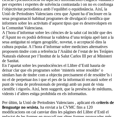
per expertes i expertes de solvència contrastada i on no es confonga
l’objectivitat periodística amb l’equilibri o equidistància. Així, la
Unió de Periodistes Valencians
creu que Àpunt ha d’incloure en la
seua programació habitual programes de divulgació científica que
informen sobre les activitats d’aquest tipus que es desenvolupen en
la Comunitat Valenciana.
A l’hora d’informar sobre les ciències de la salut cal incidir que des
d’Àpunt no es podrà defensar la validesa d’una teràpia apel·lant a la
seua antiguitat ni origen geogràfic, novetat, o acceptació dins la
cultura popular. A l’hora d’informar sobre medicines alternatives
proposem tindre com a referència l’Anàlisi de l’estat de les Teràpies
Naturals elaborat per l’Institut de la Salut Carlos III per al Ministeri
de Sanitat.
En l’apartat sobre les pseudociències el Llibre d’Estil hauria de
deixar clar que els programes sobre ‘misteris sense resoldre’ o
similars han de tindre com a objectiu precisament el de resoldre’ls i
no el de perpetuar-los i que el pes de la informació recaurà sobre el
punt de vista de professionals de prestigi amb un punt de vista
científic i rigorós. Així, hem suggerit, que la presència de mèdiums,
vidents i d’altres estiga prohibida en els informatius.
Per últim, la
Unió de Periodistes Valencians
, aplicant els
criteris de
llenguatge no sexista
, ha enviat a la CVMC fins a 120
modificacions on cal canviar dins les pàgines del Llibre d’Estil el
redactat de les formes en masculí per altres formes proposades més