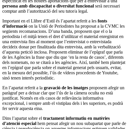
especificat en les nostres aportacions que per a entrevistar a una
persona amb discapacitat o diversitat funcional
serà necessari
comptar amb l’autorització del seu tutor/a legal.
Important en el Llibre d’Estil és l’apartat referit a les
fonts
d’informació
on la Unió de Periodistes ha proposat a la CVMC les
següents recomanacions. D’una banda, proposem que el o la
periodista i el mitjà tenen el dret d’utilitzar el material enregistrat en
una entrevista fins al moment que l’entrevistat o entrevistada
decideix donar per finalitzada dita entrevista, amb la verbalització
d’aquesta petició inclosa. Proposem eliminar de l’epígraf que parla
de les Agències la frase que diu que ‘en la resta de casos’, diferents
dels nomenats, no se citarà a les agències. Així, també hem plantejat
en l’epígraf que parla sobre el material generat pels usuaris, evitar,
en la mesura del possible, l’ús de vídeos procedents de Youtube,
sinó tenen interés periodístic.
En l’apartat referit a la
gravació de les imatges
proposem afegir un
paràgraf per a deixar clar que l’ús de la càmera oculta no està
justificat. Només en els casos de rellevància informativa
excepcional, i sempre amb el vistiplau dels i les superiors, es podrà
fer servir aquesta eina.
Dins l’apartat sobre el
tractament informatiu en matèries
d’atenció especial
hem pensat afegir un nou subapartat que parle de
ciència i pseudociència on aquestes informacions estiguen validades