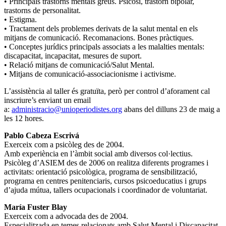
• Principals trastorns mentals greus. Psicosi, trastorn bipolar,
trastorns de personalitat.
• Estigma.
• Tractament dels problemes derivats de la salut mental en els
mitjans de comunicació. Recomanacions. Bones pràctiques.
• Conceptes jurídics principals associats a les malalties mentals:
discapacitat, incapacitat, mesures de suport.
• Relació mitjans de comunicació/Salut Mental.
• Mitjans de comunicació-associacionisme i activisme.
L’assistència al taller és gratuïta, però per control d’aforament cal
inscriure’s enviant un email
a:
administracio@unioperiodistes.org
abans del dilluns 23 de maig a
les 12 hores.
Pablo Cabeza Escrivá
Exerceix com a psicòleg des de 2004.
Amb experiència en l’àmbit social amb diversos col·lectius.
Psicòleg d’ASIEM des de 2006 on realitza diferents programes i
activitats: orientació psicològica, programa de sensibilització,
programa en centres penitenciaris, cursos psicoeducatius i grups
d’ajuda mútua, tallers ocupacionals i coordinador de voluntariat.
María Fuster Blay
Exerceix com a advocada des de 2004.
Especialitzada en temes relacionats amb Salut Mental i Discapacitat,