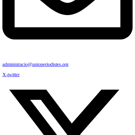
administracio@unioperiodistes.org
X-twitter