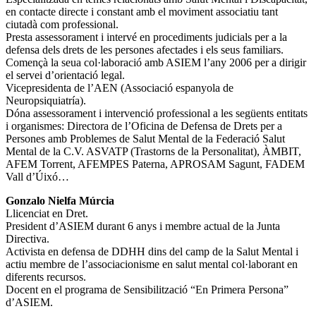
en contacte directe i constant amb el moviment associatiu tant
ciutadà com professional.
Presta assessorament i intervé en procediments judicials per a la
defensa dels drets de les persones afectades i els seus familiars.
Començà la seua col·laboració amb ASIEM l’any 2006 per a dirigir
el servei d’orientació legal.
Vicepresidenta de l’AEN (Associació espanyola de
Neuropsiquiatría).
Dóna assessorament i intervenció professional a les següents entitats
i organismes: Directora de l’Oficina de Defensa de Drets per a
Persones amb Problemes de Salut Mental de la Federació Salut
Mental de la C.V. ASVATP (Trastorns de la Personalitat), ÀMBIT,
AFEM Torrent, AFEMPES Paterna, APROSAM Sagunt, FADEM
Vall d’Úixó…
Gonzalo Nielfa Múrcia
Llicenciat en Dret.
President d’ASIEM durant 6 anys i membre actual de la Junta
Directiva.
Activista en defensa de DDHH dins del camp de la Salut Mental i
actiu membre de l’associacionisme en salut mental col·laborant en
diferents recursos.
Docent en el programa de Sensibilització “En Primera Persona”
d’ASIEM.