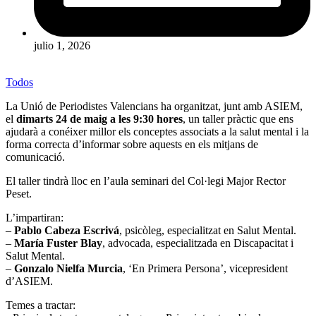
julio 1, 2026
Todos
La
Unió de Periodistes Valencians
ha organitzat, junt amb ASIEM,
el
dimarts 24 de maig a les 9:30 hores
, un taller pràctic que ens
ajudarà a conéixer millor els conceptes associats a la salut mental i la
forma correcta d’informar sobre aquests en els mitjans de
comunicació.
El taller tindrà lloc en l’aula seminari del Col·legi Major Rector
Peset.
L’impartiran:
–
Pablo Cabeza Escrivá
, psicòleg, especialitzat en Salut Mental.
–
María Fuster Blay
, advocada, especialitzada en Discapacitat i
Salut Mental.
–
Gonzalo Nielfa Murcia
, ‘En Primera Persona’, vicepresident
d’ASIEM.
Temes a tractar: