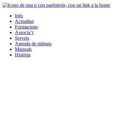
Info
Actualitat
Formacions
Associa’t
Serveis
Agenda de mitjans
Manuals
Història