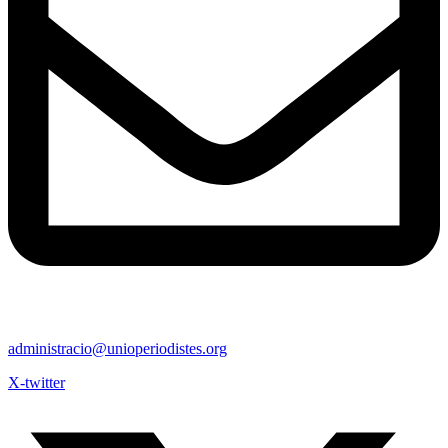
administracio@unioperiodistes.org
X-twitter