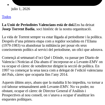
julio 1, 2026
Todos
La
Unió de Periodistes Valencians
està de dol.
Ens ha deixat
Josep Torrent Badia
, soci històric de la nostra organització.
La vida de Torrent sempre va estar lligada al periodisme i la política.
Després d’una primera etapa com a regidor socialista en l’Eliana
(1979-1983) va abandonar la militància per posar els seus
coneixements polítics al servici del periodisme, un ofici que adorava.
Començà al setmanari d’oci Qué i Dónde, va passar per Diario de
Valencia i Noticias al Dia abans d’ incorporar-se a Levante-EMV on
va ocupar el càrrec de sotsdirector dirigint la secció de política. En
1997 va començar la seua tasca com a delegat de l’edició valenciana
del País, càrrec que ocuparia fins l’any 2014.
Aquests últims anys, abans que la malaltia li ho impedira, va tornar a
col·laborar setmanalment amb Levante-EMV. No va poder, no
obstant, ocupar el càrrec de Director General d’Análisis i
Prospectives al nou consell, on s’anava a ocupar d’analitzar les
enquestes polítiques.