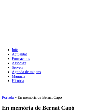
Info
Actualitat
Formacions
Associa’t
Serveis
Agenda de mitjans
Manuals
Història
ES
Portada
»
En memòria de Bernat Capó
En memòria de Bernat Capó