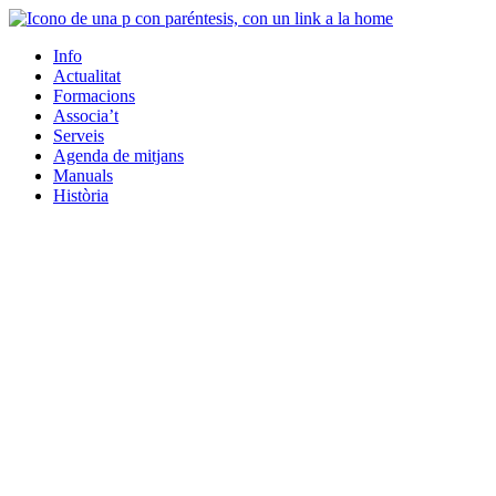
Info
Actualitat
Formacions
Associa’t
Serveis
Agenda de mitjans
Manuals
Història