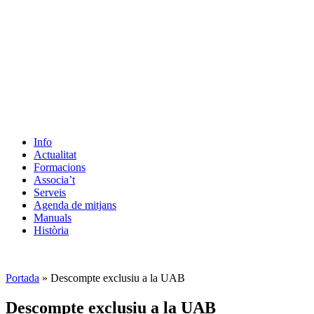
Info
Actualitat
Formacions
Associa’t
Serveis
Agenda de mitjans
Manuals
Història
ES
Portada
»
Descompte exclusiu a la UAB
Descompte exclusiu a la UAB