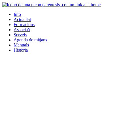
Info
Actualitat
Formacions
Associa’t
Serveis
Agenda de mitjans
Manuals
Història