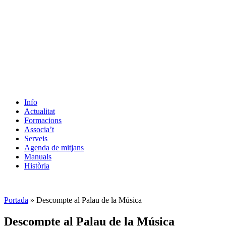
Info
Actualitat
Formacions
Associa’t
Serveis
Agenda de mitjans
Manuals
Història
ES
Portada
»
Descompte al Palau de la Música
Descompte al Palau de la Música