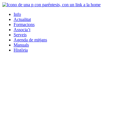
Info
Actualitat
Formacions
Associa’t
Serveis
Agenda de mitjans
Manuals
Història