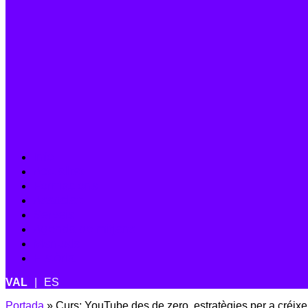
Info
Actualitat
Formacions
Associa’t
Serveis
Agenda de mitjans
Manuals
Història
ES
Portada
»
Curs: YouTube des de zero, estratègies per a créixe