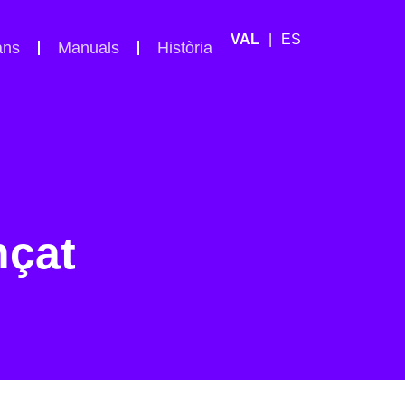
ES
ans
Manuals
Història
nçat