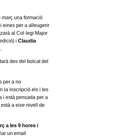
e març una formació
 i eines per a alleugerir
tzarà al Col·legi Major
edició) i
Claudia
.
tarà des del bolcat del
s per a no
 la inscripció els i les
a i està pensada per a
 està a eixe nivell de
rç a les 9 hores i
viar un email