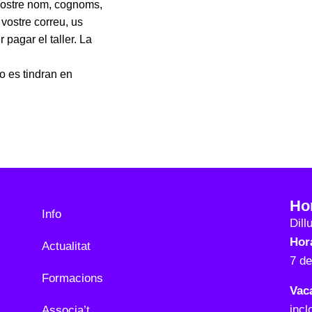
 vostre nom, cognoms,
vostre correu, us
pagar el taller. La
no es tindran en
Ho
Info
Dill
Hora
Actualitat
7 d
Formacions
Vac
incl
Associa’t