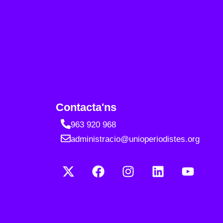
Contacta'ns
963 920 968
administracio@unioperiodistes.org