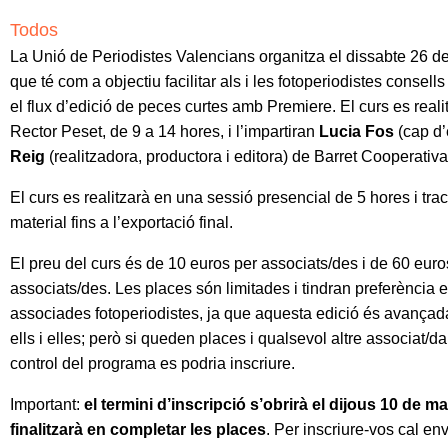
Todos
La
Unió de Periodistes Valencians
organitza el dissabte 26 d
que té com a objectiu facilitar als i les fotoperiodistes consells
el flux d’edició de peces curtes amb Premiere. El curs es reali
Rector Peset, de 9 a 14 hores, i l’impartiran
Lucia Fos
(cap d’
Reig
(realitzadora, productora i editora) de Barret Cooperativa
El curs es realitzarà en una sessió presencial de 5 hores i trac
material fins a l’exportació final.
El preu del curs és de 10 euros per associats/des i de 60 euro
associats/des. Les places són limitades i tindran preferència en
associades fotoperiodistes, ja que aquesta edició és avançad
ells i elles; però si queden places i qualsevol altre associat/da
control del programa es podria inscriure.
Important:
el termini d’inscripció s’obrirà el dijous 10 de ma
finalitzarà en completar les places
. Per inscriure-vos cal en