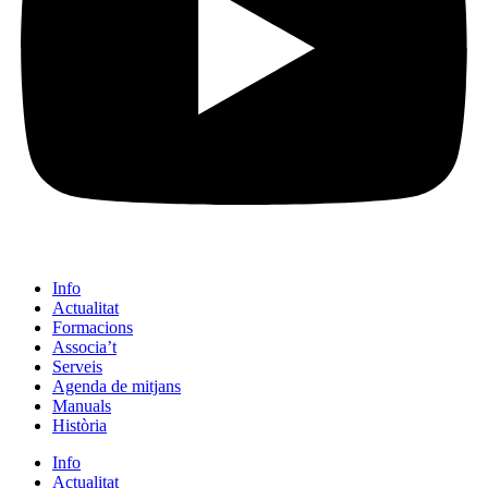
Info
Actualitat
Formacions
Associa’t
Serveis
Agenda de mitjans
Manuals
Història
Info
Actualitat