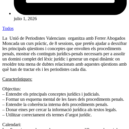
julio 1, 2026
Todos
La
Unió de Periodistes Valencians
organitza amb Ferrer Abogados
Moncada un curs pràctic, de 8 sessions, que pretén ajudar a desxifrar
les principals qüestions i conceptes que envolten els procediments
penals, mostrar els continguts jurídics-penals necessaris per a assolir
un domini complet del lèxic jurídic i generar un espai dinàmic on
resoldre tota mena de dubtes relacionats amb aquestes qüestions amb
què han de tractar els i les periodistes cada dia.
Característiques:
Objectius:
– Entendre els principals conceptes jurídics i judicials.
– Formar un esquema mental de les fases dels procediments penals.
– Entendre la coherència interna dels procediments penals.
– Donar eines per cercar la informació jurídica als textos legals.
– Utilitzar correctament els termes d’argot jurídic.
Calendari: