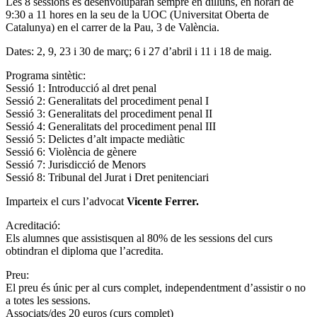
Les 8 sessions es desenvoluparan sempre en dilluns, en horari de
9:30 a 11 hores en la seu de la UOC (Universitat Oberta de
Catalunya) en el carrer de la Pau, 3 de València.
Dates: 2, 9, 23 i 30 de març; 6 i 27 d’abril i 11 i 18 de maig.
Programa sintètic:
Sessió 1: Introducció al dret penal
Sessió 2: Generalitats del procediment penal I
Sessió 3: Generalitats del procediment penal II
Sessió 4: Generalitats del procediment penal III
Sessió 5: Delictes d’alt impacte mediàtic
Sessió 6: Violència de gènere
Sessió 7: Jurisdicció de Menors
Sessió 8: Tribunal del Jurat i Dret penitenciari
Imparteix el curs l’advocat
Vicente Ferrer.
Acreditació:
Els alumnes que assistisquen al 80% de les sessions del curs
obtindran el diploma que l’acredita.
Preu:
El preu és únic per al curs complet, independentment d’assistir o no
a totes les sessions.
Associats/des 20 euros (curs complet)