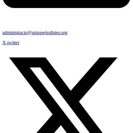
administracio@unioperiodistes.org
X-twitter