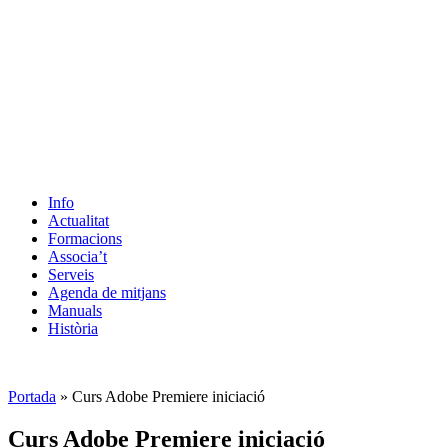
Info
Actualitat
Formacions
Associa’t
Serveis
Agenda de mitjans
Manuals
Història
ES
Portada
»
Curs Adobe Premiere iniciació
Curs Adobe Premiere iniciació