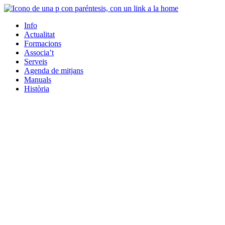
Info
Actualitat
Formacions
Associa’t
Serveis
Agenda de mitjans
Manuals
Història