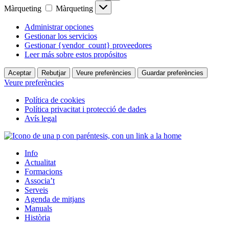
Màrqueting
Màrqueting
Administrar opciones
Gestionar los servicios
Gestionar {vendor_count} proveedores
Leer más sobre estos propósitos
Aceptar
Rebutjar
Veure preferències
Guardar preferències
Veure preferències
Política de cookies
Política privacitat i protecció de dades
Avís legal
Info
Actualitat
Formacions
Associa’t
Serveis
Agenda de mitjans
Manuals
Història