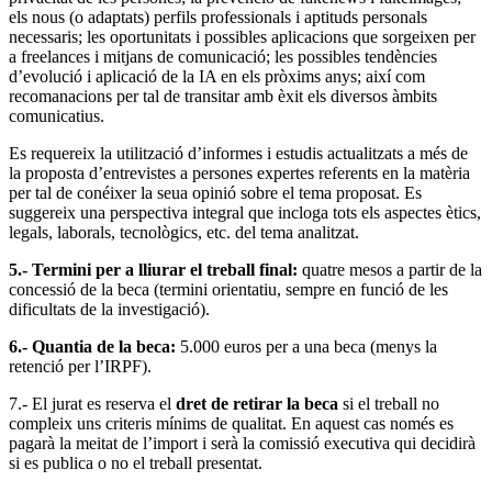
els nous (o adaptats) perfils professionals i aptituds personals
necessaris; les oportunitats i possibles aplicacions que sorgeixen per
a freelances i mitjans de comunicació; les possibles tendències
d’evolució i aplicació de la IA en els pròxims anys; així com
recomanacions per tal de transitar amb èxit els diversos àmbits
comunicatius.
Es requereix la utilització d’informes i estudis actualitzats a més de
la proposta d’entrevistes a persones expertes referents en la matèria
per tal de conéixer la seua opinió sobre el tema proposat. Es
suggereix una perspectiva integral que incloga tots els aspectes ètics,
legals, laborals, tecnològics, etc. del tema analitzat.
5.- Termini per a lliurar el treball final:
quatre mesos a partir de la
concessió de la beca (termini orientatiu, sempre en funció de les
dificultats de la investigació).
6.- Quantia de la beca:
5.000 euros per a una beca (menys la
retenció per l’IRPF).
7.- El jurat es reserva el
dret de retirar la beca
si el treball no
compleix uns criteris mínims de qualitat. En aquest cas només es
pagarà la meitat de l’import i serà la comissió executiva qui decidirà
si es publica o no el treball presentat.