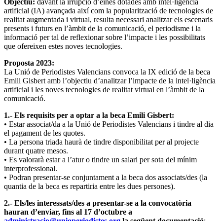
Objectiu:
davant la irrupció d’eines dotades amb intel·ligència
artificial (IA) avançada així com la popularització de tecnologies de
realitat augmentada i virtual, resulta necessari analitzar els escenaris
presents i futurs en l’àmbit de la comunicació, el periodisme i la
informació per tal de reflexionar sobre l’impacte i les possibilitats
que ofereixen estes noves tecnologies.
Proposta 2023:
La
Unió de Periodistes Valencians
convoca la IX edició de la beca
Emili Gisbert amb l’objectiu d’analitzar l’impacte de la intel·ligència
artificial i les noves tecnologies de realitat virtual en l’àmbit de la
comunicació.
1.- Els requisits per a optar a la beca Emili Gisbert:
• Estar associat/da a la
Unió de Periodistes Valencians
i tindre al dia
el pagament de les quotes.
• La persona triada haurà de tindre disponibilitat per al projecte
durant quatre mesos.
• Es valorarà estar a l’atur o tindre un salari per sota del mínim
interprofessional.
• Podran presentar-se conjuntament a la beca dos associats/des (la
quantia de la beca es repartiria entre les dues persones).
2.- Els/les interessats/des a presentar-se a la convocatòria
hauran d’enviar, fins al 17 d’octubre a
administracio@unioperiodistes.org
la següent documentació
: