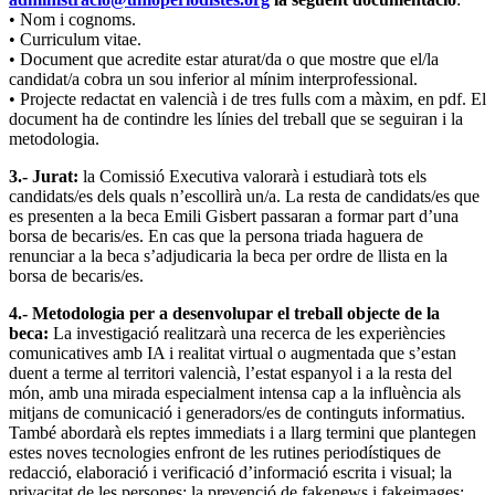
• Nom i cognoms.
• Curriculum vitae.
• Document que acredite estar aturat/da o que mostre que el/la
candidat/a cobra un sou inferior al mínim interprofessional.
• Projecte redactat en valencià i de tres fulls com a màxim, en pdf. El
document ha de contindre les línies del treball que se seguiran i la
metodologia.
3.- Jurat:
la Comissió Executiva valorarà i estudiarà tots els
candidats/es dels quals n’escollirà un/a. La resta de candidats/es que
es presenten a la beca Emili Gisbert passaran a formar part d’una
borsa de becaris/es. En cas que la persona triada haguera de
renunciar a la beca s’adjudicaria la beca per ordre de llista en la
borsa de becaris/es.
4.- Metodologia per a desenvolupar el treball objecte de la
beca:
La investigació realitzarà una recerca de les experiències
comunicatives amb IA i realitat virtual o augmentada que s’estan
duent a terme al territori valencià, l’estat espanyol i a la resta del
món, amb una mirada especialment intensa cap a la influència als
mitjans de comunicació i generadors/es de continguts informatius.
També abordarà els reptes immediats i a llarg termini que plantegen
estes noves tecnologies enfront de les rutines periodístiques de
redacció, elaboració i verificació d’informació escrita i visual; la
privacitat de les persones; la prevenció de fakenews i fakeimages;