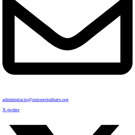
administracio@unioperiodistes.org
X-twitter