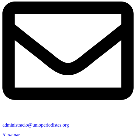
administracio@unioperiodistes.org
X-twitter