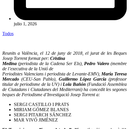
julio 1, 2026
Todos
Reunits a València, el 12 de juny de 2018, el jurat de les Beques
Josep Torrent format per:
Cristina
Medina
(periodista de la Cadena Ser Elx),
Pedro Valero
(membre
de l’executiva de la Unió de
Periodistes
Valencians
i periodista de Levante-EMV),
María Teresa
Mercado
(CEU-San Pablo),
Guillermo López García
(professor
titular de periodisme de la UV) i
Lola Bañón
(Fundació Assemblea
de Ciutadans i Ciutadanes del Mediterrani) ha concedit les segones
beques de Periodisme d’Investigació Josep Torrent a:
SERGI CASTILLO I PRATS
MIRIAM GÓMEZ BLANES
SERGI PITARCH SÁNCHEZ
MAR VIVÓ JIMÉNEZ