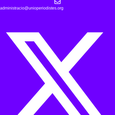
administracio@unioperiodistes.org
X-twitter