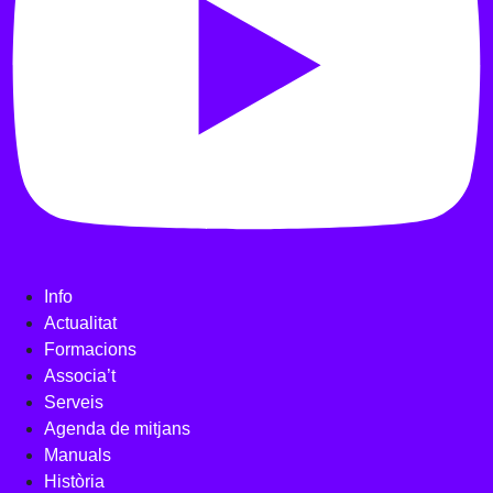
Info
Actualitat
Formacions
Associa’t
Serveis
Agenda de mitjans
Manuals
Història