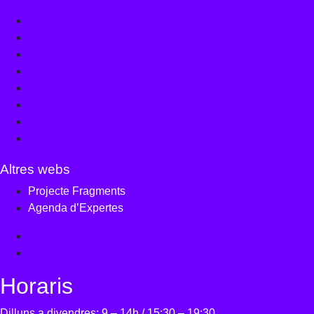
Info
Actualitat
Formacions
Associa’t
Serveis
Agenda de mitjans
Manuals
Història
Altres webs
Projecte Fragments
Agenda d’Expertes
Projecte Fragments
Agenda d’Expertes
Horaris
Dilluns a divendres: 9 – 14h / 15:30 – 19:30