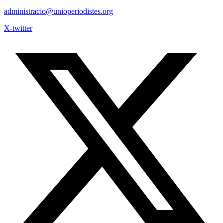
administracio@unioperiodistes.org
X-twitter