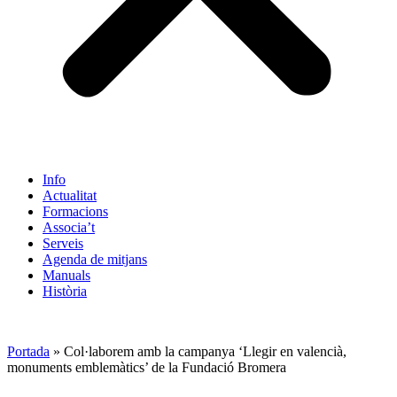
Info
Actualitat
Formacions
Associa’t
Serveis
Agenda de mitjans
Manuals
Història
ES
Portada
»
Col·laborem amb la campanya ‘Llegir en valencià,
monuments emblemàtics’ de la Fundació Bromera