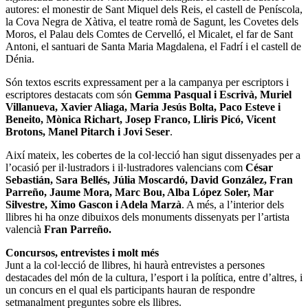
autores: el monestir de Sant Miquel dels Reis, el castell de Peníscola,
la Cova Negra de Xàtiva, el teatre romà de Sagunt, les Covetes dels
Moros, el Palau dels Comtes de Cervelló, el Micalet, el far de Sant
Antoni, el santuari de Santa Maria Magdalena, el Fadrí i el castell de
Dénia.
Són textos escrits expressament per a la campanya per escriptors i
escriptores destacats com són
Gemma Pasqual i Escrivà, Muriel
Villanueva, Xavier Aliaga, Maria Jesús Bolta, Paco Esteve i
Beneito, Mònica Richart, Josep Franco, Lliris Picó, Vicent
Brotons, Manel Pitarch i Jovi Seser
.
Així mateix, les cobertes de la col·lecció han sigut dissenyades per a
l’ocasió per il·lustradors i il·lustradores valencians com
César
Sebastián, Sara Bellés, Júlia Moscardó, David González, Fran
Parreño, Jaume Mora, Marc Bou, Alba López Soler, Mar
Silvestre, Ximo Gascon i Adela Marzà
. A més, a l’interior dels
llibres hi ha onze dibuixos dels monuments dissenyats per l’artista
valencià
Fran Parreño.
Concursos, entrevistes i molt més
Junt a la col·lecció de llibres, hi haurà entrevistes a persones
destacades del món de la cultura, l’esport i la política, entre d’altres, i
un concurs en el qual els participants hauran de respondre
setmanalment preguntes sobre els llibres.