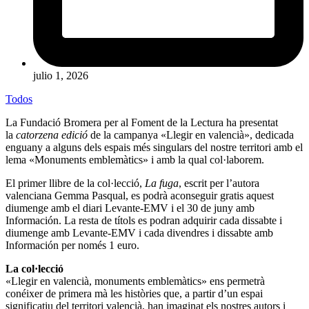
julio 1, 2026
Todos
La Fundació Bromera per al Foment de la Lectura ha presentat
la
catorzena edició
de la campanya «Llegir en valencià», dedicada
enguany a alguns dels espais més singulars del nostre territori amb el
lema «Monuments emblemàtics» i amb la qual col·laborem.
El primer llibre de la col·lecció,
La fuga
, escrit per l’autora
valenciana Gemma Pasqual, es podrà aconseguir gratis aquest
diumenge amb el diari Levante-EMV i el 30 de juny amb
Información. La resta de títols es podran adquirir cada dissabte i
diumenge amb Levante-EMV i cada divendres i dissabte amb
Información per només 1 euro.
La col·lecció
«Llegir en valencià, monuments emblemàtics» ens permetrà
conéixer de primera mà les històries que, a partir d’un espai
significatiu del territori valencià, han imaginat els nostres autors i