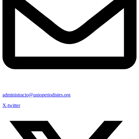
administracio@unioperiodistes.org
X-twitter