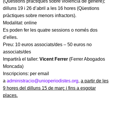
(Qüestions pràctiques sobre violència de gènere);
dilluns 19 i 26 d’abril a les 16 hores (Qüestions
pràctiques sobre menors infractors).
Modalitat: online
Es poden fer les quatre sessions o només dos
d’elles.
Preu: 10 euros associats/des – 50 euros no
associats/des
Impartirà el taller:
Vicent Ferrer
(Ferrer Abogados
Moncada)
Inscripcions: per email
a
administracio@unioperiodistes.org
,
a partir de les
9 hores del dilluns 15 de març i fins a esgotar
places.