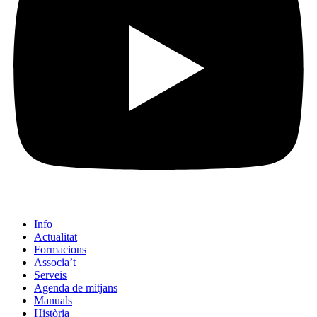
Info
Actualitat
Formacions
Associa’t
Serveis
Agenda de mitjans
Manuals
Història