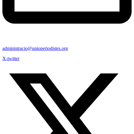
administracio@unioperiodistes.org
X-twitter